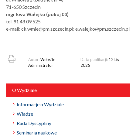
71-650 Szczecin
mgr Ewa Wałejko (pokój 03)
tel. 91 48 09 525
e-mail: ck.wmie@pm.szczecin.pl; e.walejko@pm.szczecin.pl
Autor:
Website
Data publikacji:
12 Lis
Administrator
2025
O Wydziale
Informacje o Wydziale
Władze
Rada Dyscypliny
Seminaria naukowe