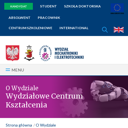
STUDENT
SZKOŁA DOKTORSKA
KANDYDAT
ABSOLWENT
PRACOWNIK
SZUKAJ
CENTRUM SZKOLENIOWE
INTERNATIONAL
E
MENU
O Wydziale
Wydziałowe Centrum
Kształcenia
Strona główna
O Wydziale