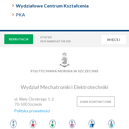
Wydziałowe Centrum Kształcenia
PKA
STATEK
REKRUTACJA
WIĘCEJ
M/S NAWIGATOR XXI
WIRTUALNA UCZELNIA
POCZTA
E-LEARNING
BIBLIOTEKA
NAUKOWA BAZA DANYCH
POLITECHNIKA MORSKA W SZCZECINIE
OSIEDLE AKADEMICKIE
PŁYWALNIA
KLUB AZS
OFERTY PRACY
Wydział Mechatroniki i Elektrotechniki
ul. Wały Chrobrego 1-2
DANE KONTAKTOWE
70-500
Szczecin
Polityka prywatności